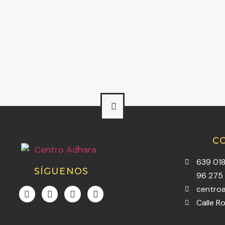
C
639 018
SÍGUENOS
96 275
centro
Calle Ro